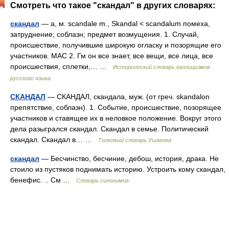
Смотреть что такое "скандал" в других словарях:
скандал
— а, м. scandale m., Skandal < scandalum помеха,
затруднение; соблазн; предмет возмущения. 1. Случай,
происшествие, получившие широкую огласку и позорящие его
участников. МАС 2. Гм он все знает, все вещи, все лица, все
происшествия, сплетки,… …
Исторический словарь галлицизмов
русского языка
СКАНДАЛ
— СКАНДАЛ, скандала, муж. (от греч. skandalon
препятствие, соблазн). 1. Событие, происшествие, позорящее
участников и ставящее их в неловкое положение. Вокруг этого
дела разыгрался скандал. Скандал в семье. Политический
скандал. Скандал в… …
Толковый словарь Ушакова
скандал
— Бесчинство, бесчиние, дебош, история, драка. Не
стоило из пустяков поднимать историю. Устроить кому скандал,
бенефис. .. См …
Словарь синонимов