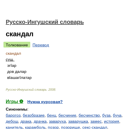
Русско-Ингушский словарь
скандал
Толкование
Перевод
скандал
сущ.
эгIар
дов далар
вIашагIлатар
Русско-Ингушский словарь
.
2008
.
Игры ⚽
Нужна курсовая?
Синонимы
:
барогоз
,
безобразие
,
бенц
,
бесчиние
,
бесчинство
,
буза
,
буча
,
дебош
,
драка
,
драчка
,
заваруха
,
заварушка
,
замес
,
история
,
канитель
,
карамболь
,
позор
,
позорище
,
секс-скандал
,