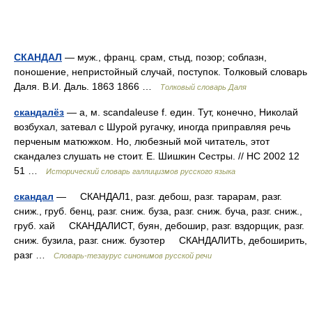
СКАНДАЛ
— муж., франц. срам, стыд, позор; соблазн,
поношение, непристойный случай, поступок. Толковый словарь
Даля. В.И. Даль. 1863 1866 …
Толковый словарь Даля
скандалёз
— а, м. scandaleuse f. един. Тут, конечно, Николай
возбухал, затевал с Шурой ругачку, иногда приправляя речь
перченым матюжком. Но, любезный мой читатель, этот
скандалез слушать не стоит. Е. Шишкин Сестры. // НС 2002 12
51 …
Исторический словарь галлицизмов русского языка
скандал
— СКАНДАЛ1, разг. дебош, разг. тарарам, разг.
сниж., груб. бенц, разг. сниж. буза, разг. сниж. буча, разг. сниж.,
груб. хай СКАНДАЛИСТ, буян, дебошир, разг. вздорщик, разг.
сниж. бузила, разг. сниж. бузотер СКАНДАЛИТЬ, дебоширить,
разг …
Словарь-тезаурус синонимов русской речи