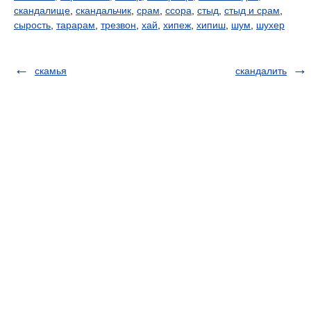
скандалище
,
скандальчик
,
срам
,
ссора
,
стыд
,
стыд и срам
,
сырость
,
тарарам
,
трезвон
,
хай
,
хипеж
,
хипиш
,
шум
,
шухер
скамья
скандалить